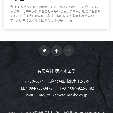
今日はTSUKAMOTOで使用している馬革についてご紹介します。
革と言えば牛を連想することが多いと思いますが、馬の革もあり
ます。馬革は滑らかな触り心地で伸びにくく型崩れが少ないで
す。馬は牛に比べ走り回るため傷が多く、使用 …
有限会社 塚本木工所
〒720-0074 広島県福山市北本庄2-8-9
TEL：
084-922-3473
FAX：
084-922-3482
MAIL：
info@tsukamoto-mokko.co.jp
Copyright © 2026
有限会社 塚本木工所 [広島県福山市]
All Rights Reserved.