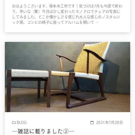
おはようございます。塚本木工所です！気づけば7月も今週で終わ
り。早いな（驚）今日は少し変わったモノクロでチェアの写真に
してみました。どこか懐かしさを感じれ大人な感じのノスタルジ
ック感。コンビの椅子に座ってアルバムを開いて …
BLOG
2021年7月20日
―雑誌に載りました②―