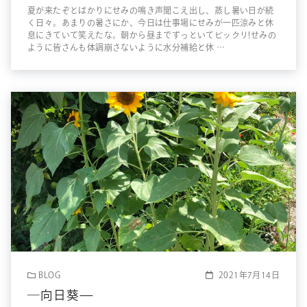
夏が来たぞとばかりにせみの鳴き声聞こえ出し、蒸し暑い日が続
く日々。あまりの暑さにか、今日は仕事場にせみが一匹涼みと休
息にきていて笑えたな。朝から昼までずっといてビックリ!せみの
ように皆さんも体調崩さないように水分補給と休 …
BLOG
2021年7月14日
―向日葵—