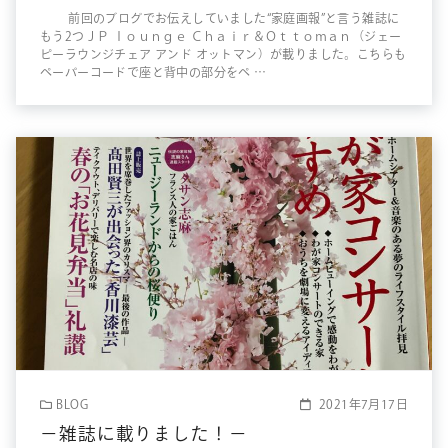
前回のブログでお伝えしていました“家庭画報”と言う雑誌に
もう2つＪＰ ｌｏｕｎｇｅ Ｃｈａｉｒ＆Ｏｔｔｏｍａｎ（ジェー
ピーラウンジチェア アンド オットマン）が載りました。こちらも
ペーパーコードで座と背中の部分をペ …
BLOG
2021年7月17日
－雑誌に載りました！－