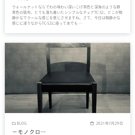
ウォールナットならでわの味わい深いこげ茶色と深海のような群
青色の張布。とても落ち着いたシンプルなチェアTC-S2。どこか物
静かなでクールな感じを感じさせますね。さて、今日は物静かな
感じに浸りながらTC-S2に座って本でも …
BLOG
2021年7月29日
－モノクロ―