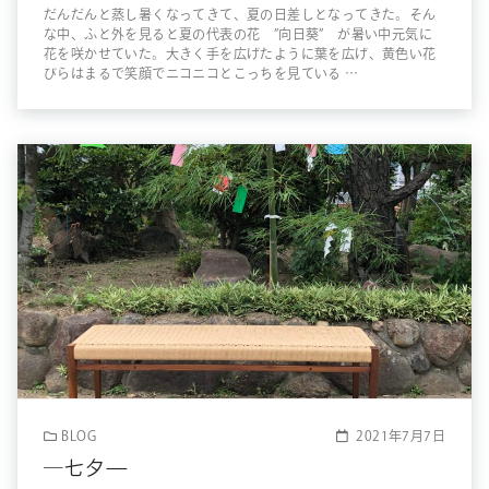
だんだんと蒸し暑くなってきて、夏の日差しとなってきた。そん
な中、ふと外を見ると夏の代表の花 ”向日葵” が暑い中元気に
花を咲かせていた。大きく手を広げたように葉を広げ、黄色い花
びらはまるで笑顔でニコニコとこっちを見ている …
BLOG
2021年7月7日
―七夕—