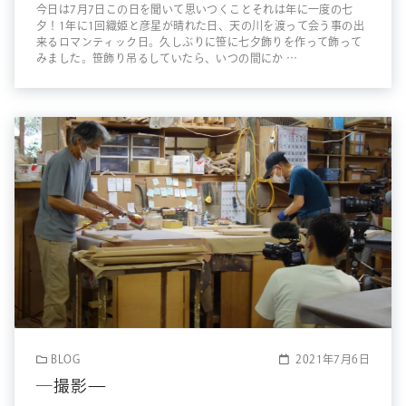
今日は7月7日この日を聞いて思いつくことそれは年に一度の七
夕！1年に1回織姫と彦星が晴れた日、天の川を渡って会う事の出
来るロマンティック日。久しぶりに笹に七夕飾りを作って飾って
みました。笹飾り吊るしていたら、いつの間にか …
BLOG
2021年7月6日
―撮影—