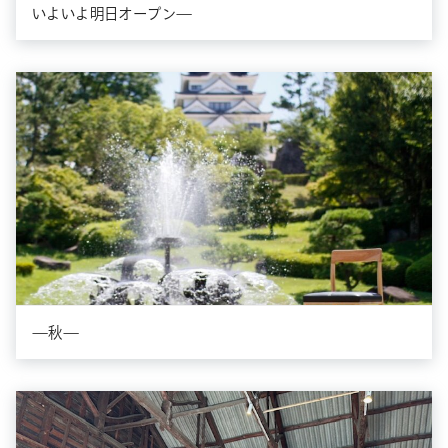
いよいよ明日オープン—
—秋—