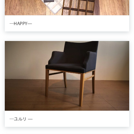
―HAPPY—
―ユルリ —