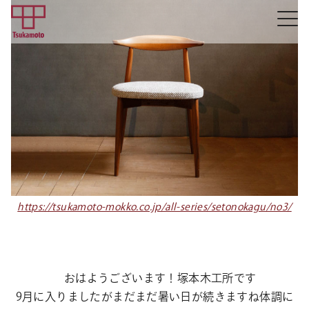
https://tsukamoto-mokko.co.jp/all-series/setonokagu/no3/
おはようございます！塚本木工所です
9月に入りましたがまだまだ暑い日が続きますね体調に