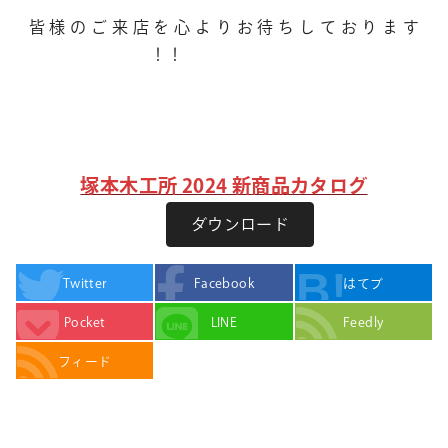
皆 様 の ご 来 店 を 心 よ り お 待 ち し て お り ま す
！！
塚本木工所 2024 新商品カタログ
ダウンロード
Twitter
Facebook
はてブ
Pocket
LINE
Feedly
フィード