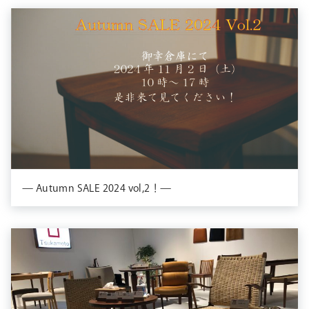
— Autumn SALE 2024 vol,2！—