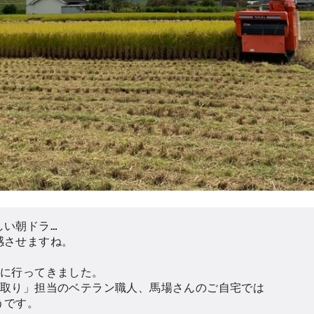
い朝ドラ…

させますね。

に行ってきました。

取り」担当のベテラン職人、馬場さんのご自宅では

です。
