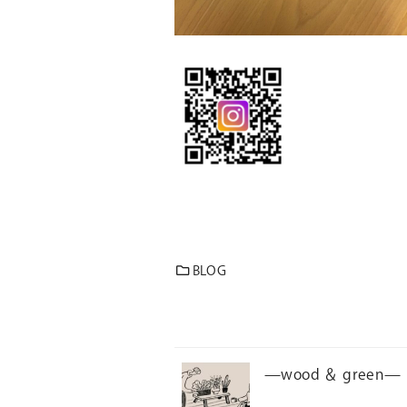
BLOG
—wood ＆ green—