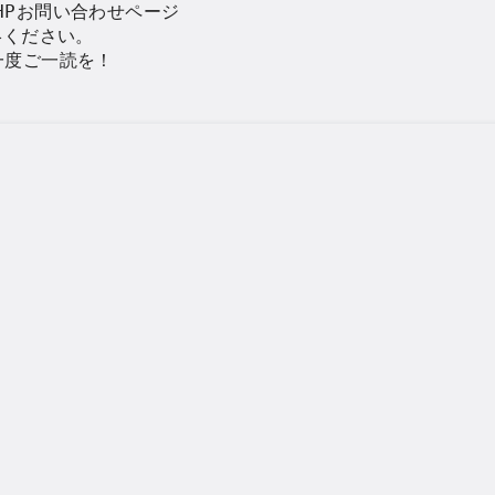
Pお問い合わせページ

絡ください。

度ご一読を！
