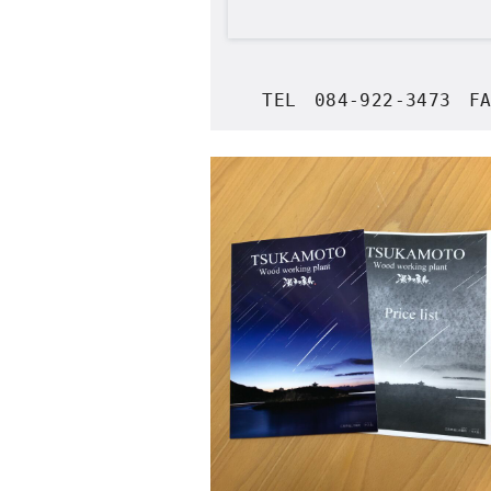
   TEL　084-922-3473　FA