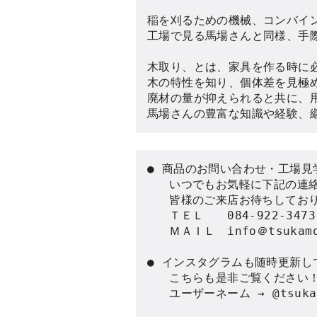
稲を刈るための機械、コンバイン
工場で見る馬場さんと同様、手際
木取り、とは、家具を作る時に必
木の特性を知り、個体差を見極め
廃材の量が抑えられると共に、用
馬場さんの豊富な知識や経験、
● 商品のお問い合わせ・工場見
   いつでもお気軽に下記の連
   皆様のご来店お待ちしており
   ＴＥＬ　　084-922-3473

   ＭＡＩＬ　info＠tsukamot
● インスタグラムも随時更新し
   こちらも是非ご覧ください！
   ユーザーネーム → @tsukam