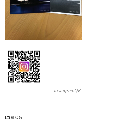
InstagramQR
BLOG