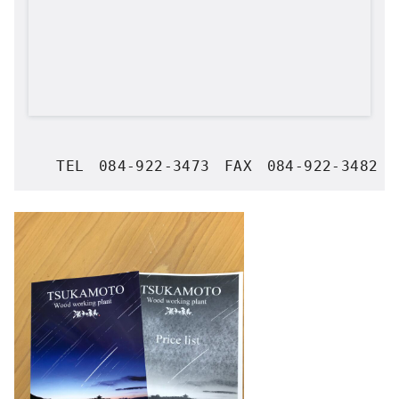
   TEL　084-922-3473　FAX　084-922-3482