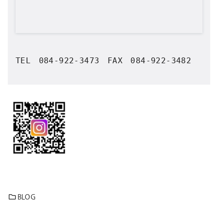
TEL　084-922-3473　FAX　084-922-3482

BLOG