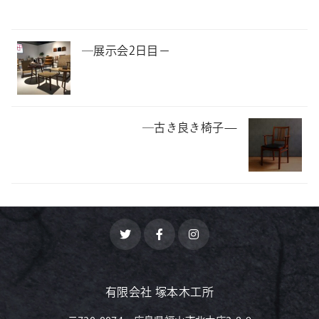
―展示会2日目－
―古き良き椅子—
有限会社 塚本木工所