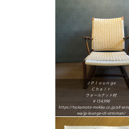
ＪＰｌｏｕｎｇe
Ｃｈａｉｒ
ウォールナット材
￥154,990
https://tsukamoto-mokko.co.jp/all-serie
wa/jp-lounge-ch-ottoman/