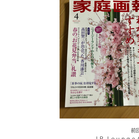
前
ＪＰ ｌｏｕｎｇｅ