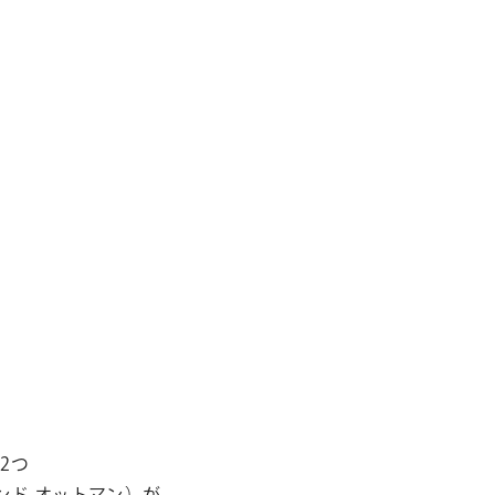
2つ
ンド オットマン）が