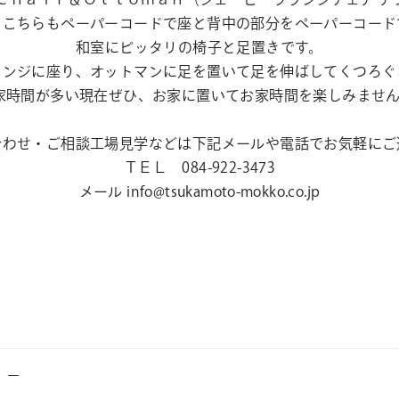
。こちらもペーパーコードで座と背中の部分をペーパーコード
和室にピッタリの椅子と足置きです。
ウンジに座り、オットマンに足を置いて足を伸ばしてくつろぐ
家時間が多い現在ぜひ、お家に置いてお家時間を楽しみません
合わせ・ご相談工場見学などは下記メールや電話でお気軽にご
ＴＥＬ 084-922-3473
メール info@tsukamoto-mokko.co.jp
！－