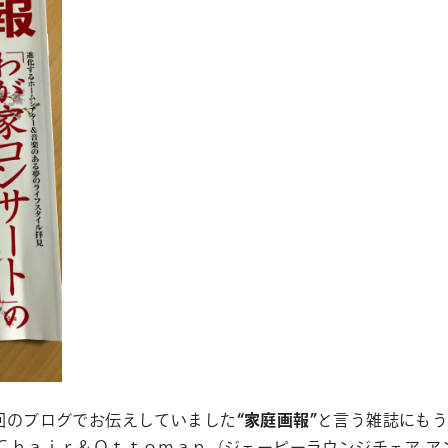
回のブログでお伝えしていました
“家庭画報”
と言う雑誌にもう
 Ｃｈａｉｒ＆Ｏｔｔｏｍａｎ（ジェーピーラウンジチェア ア