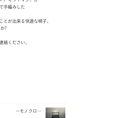
で手編みした
ことが出来る快適な椅子。
か?
連絡ください。
－モノクロ―